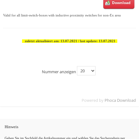
Download
Valid for all limit-switch-boxes with inductive proximity switches for non-Ex area
zuletzt aktualisiert am: 13.07.2021 / last update: 13.07.2021
Nummer anzeigen
Powered by
Phoca Download
Hinweis
Geben Sie im Suchfeld die Artikelnummer ein und wählen Sie das Suchergebnis per