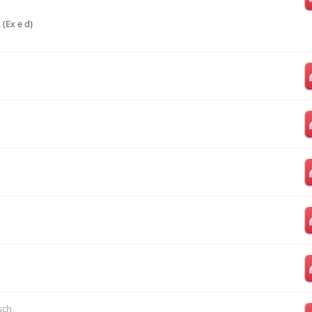
 (Ex e d)
sch