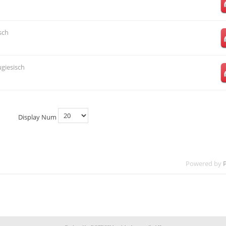
sch
ugiesisch
Display Num
Powered by